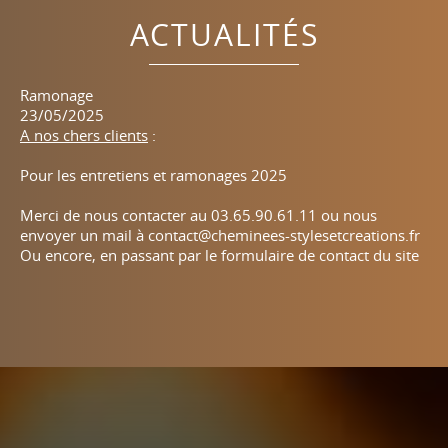
ACTUALITÉS
Bienvenue chez Cheminées Styles & Créations !
Ramonage
23/05/2025
23/05/2025
Depuis plus de trente ans, Cheminées Styles & Créations
A nos chers clients
:
vous propose une gamme élaborée de cheminées foyers
fermés, poêles (bois, granulés, gaz), inserts, mais
Pour les entretiens et ramonages 2025
également cuisinières, barbecues, braseros, ... en
partenariat avec les meilleures marques : JØTUL, Chazelles,
Merci de nous contacter au 03.65.90.61.11 ou nous
Barbas Bellfires, Vyrosa. Profitez d'un service complet...
envoyer un mail à
contact@cheminees-stylesetcreations.fr
Ou encore, en passant par le formulaire de contact du site
EN LIRE PLUS
EN LIRE PLUS