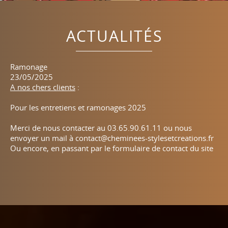
ACTUALITÉS
Bienvenue chez Cheminées Styles & Créations !
Ramonage
23/05/2025
23/05/2025
Depuis plus de trente ans, Cheminées Styles & Créations
A nos chers clients
:
vous propose une gamme élaborée de cheminées foyers
fermés, poêles (bois, granulés, gaz), inserts, mais
Pour les entretiens et ramonages 2025
également cuisinières, barbecues, braseros, ... en
partenariat avec les meilleures marques : JØTUL, Chazelles,
Merci de nous contacter au 03.65.90.61.11 ou nous
Barbas Bellfires, Vyrosa. Profitez d'un service complet...
envoyer un mail à
contact@cheminees-stylesetcreations.fr
Ou encore, en passant par le formulaire de contact du site
EN LIRE PLUS
EN LIRE PLUS